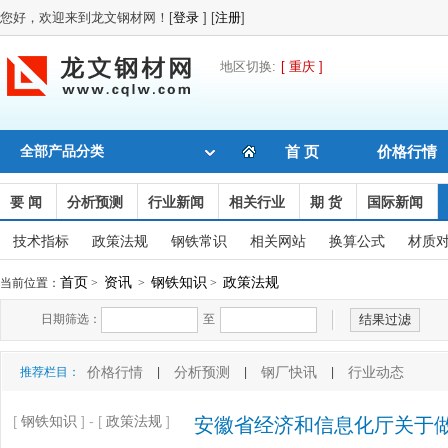
您好，欢迎来到龙文钢材网！[
登录
] [
注册
]
地区切换:
[ 重庆 ]
全部产品分类
首 页
价格行情
要 闻
分析预测
行业新闻
相关行业
期 货
国际新闻
技术指标
政策法规
钢铁常识
相关网站
换算公式
材质
首页
资讯
钢铁知识
政策法规
当前位置：
>
>
>
日期筛选：
至
价格行情
分析预测
钢厂快讯
行业动态
推荐栏目：
|
|
|
[
钢铁知识
] - [
政策法规
]
安徽省经济和信息化厅关于做