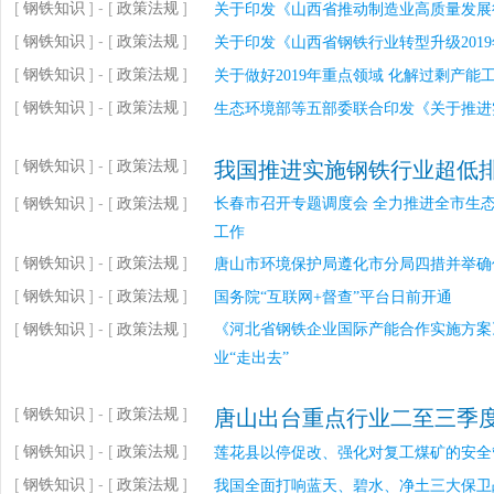
[
钢铁知识
] - [
政策法规
]
关于印发《山西省推动制造业高质量发展
[
钢铁知识
] - [
政策法规
]
关于印发《山西省钢铁行业转型升级201
[
钢铁知识
] - [
政策法规
]
关于做好2019年重点领域 化解过剩产能
[
钢铁知识
] - [
政策法规
]
生态环境部等五部委联合印发《关于推进
[
钢铁知识
] - [
政策法规
]
我国推进实施钢铁行业超低
[
钢铁知识
] - [
政策法规
]
长春市召开专题调度会 全力推进全市生
工作
[
钢铁知识
] - [
政策法规
]
唐山市环境保护局遵化市分局四措并举确
[
钢铁知识
] - [
政策法规
]
国务院“互联网+督查”平台日前开通
[
钢铁知识
] - [
政策法规
]
《河北省钢铁企业国际产能合作实施方案
业“走出去”
[
钢铁知识
] - [
政策法规
]
唐山出台重点行业二至三季
[
钢铁知识
] - [
政策法规
]
莲花县以停促改、强化对复工煤矿的安全
[
钢铁知识
] - [
政策法规
]
我国全面打响蓝天、碧水、净土三大保卫