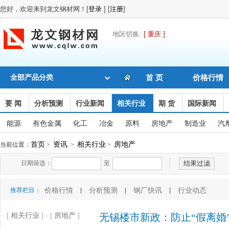
您好，欢迎来到龙文钢材网！[
登录
] [
注册
]
地区切换:
[ 重庆 ]
全部产品分类
首 页
价格行情
要 闻
分析预测
行业新闻
相关行业
期 货
国际新闻
能源
有色金属
化工
冶金
原料
房地产
制造业
汽
首页
资讯
相关行业
房地产
当前位置：
>
>
>
日期筛选：
至
价格行情
分析预测
钢厂快讯
行业动态
推荐栏目：
|
|
|
[
相关行业
] - [
房地产
]
无锡楼市新政：防止“假离婚