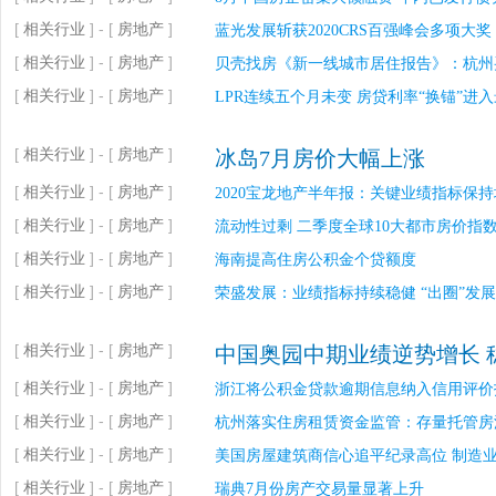
[
相关行业
] - [
房地产
]
蓝光发展斩获2020CRS百强峰会多项大奖 
[
相关行业
] - [
房地产
]
贝壳找房《新一线城市居住报告》：杭州
[
相关行业
] - [
房地产
]
LPR连续五个月未变 房贷利率“换锚”进
[
相关行业
] - [
房地产
]
冰岛7月房价大幅上涨
[
相关行业
] - [
房地产
]
2020宝龙地产半年报：关键业绩指标保持
[
相关行业
] - [
房地产
]
流动性过剩 二季度全球10大都市房价指数
[
相关行业
] - [
房地产
]
海南提高住房公积金个贷额度
[
相关行业
] - [
房地产
]
荣盛发展：业绩指标持续稳健 “出圈”发
[
相关行业
] - [
房地产
]
中国奥园中期业绩逆势增长 
[
相关行业
] - [
房地产
]
浙江将公积金贷款逾期信息纳入信用评价
[
相关行业
] - [
房地产
]
杭州落实住房租赁资金监管：存量托管房
[
相关行业
] - [
房地产
]
美国房屋建筑商信心追平纪录高位 制造
[
相关行业
] - [
房地产
]
瑞典7月份房产交易量显著上升