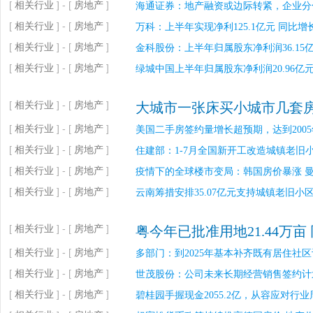
[
相关行业
] - [
房地产
]
海通证券：地产融资或边际转紧，企业分
[
相关行业
] - [
房地产
]
万科：上半年实现净利125.1亿元 同比增长
[
相关行业
] - [
房地产
]
金科股份：上半年归属股东净利润36.15亿元
[
相关行业
] - [
房地产
]
绿城中国上半年归属股东净利润20.96亿元
[
相关行业
] - [
房地产
]
大城市一张床买小城市几套
[
相关行业
] - [
房地产
]
美国二手房签约量增长超预期，达到200
[
相关行业
] - [
房地产
]
住建部：1-7月全国新开工改造城镇老旧小区
[
相关行业
] - [
房地产
]
疫情下的全球楼市变局：韩国房价暴涨 
[
相关行业
] - [
房地产
]
云南筹措安排35.07亿元支持城镇老旧小
[
相关行业
] - [
房地产
]
粤今年已批准用地21.44万亩
[
相关行业
] - [
房地产
]
多部门：到2025年基本补齐既有居住社
[
相关行业
] - [
房地产
]
世茂股份：公司未来长期经营销售签约计
[
相关行业
] - [
房地产
]
碧桂园手握现金2055.2亿，从容应对行