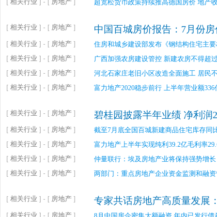
[
相关行业
] - [
房地产
]
超宽松货币政策持续推高德国房价 地产
[
相关行业
] - [
房地产
]
中国百城房价报告：7月份房
[
相关行业
] - [
房地产
]
住房和城乡建设部发布《钢结构住宅主要
[
相关行业
] - [
房地产
]
广西加强农房建设管控 新建农房不得超过
[
相关行业
] - [
房地产
]
河北石家庄老旧小区改造全面施工 居民
[
相关行业
] - [
房地产
]
富力地产2020稳步前行 上半年营业额33
[
相关行业
] - [
房地产
]
碧桂园披露半年业绩 净利润2
[
相关行业
] - [
房地产
]
截至7月底全国百城新建商品住宅库存同比增
[
相关行业
] - [
房地产
]
富力地产上半年实现纯利39.2亿毛利率29
[
相关行业
] - [
房地产
]
仲量联行：埃及房地产业将保持强势增长
[
相关行业
] - [
房地产
]
两部门：重点房地产企业资金监测和融资
[
相关行业
] - [
房地产
]
专家共话房地产高质量发展：
[
相关行业
] - [
房地产
]
8月中国房企密集大额融资 年内已发行债券