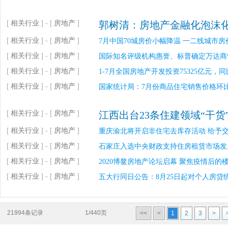
[
相关行业
] - [
房地产
]
郭树清：房地产金融化泡沫
[
相关行业
] - [
房地产
]
7月中国70城房价小幅降温 一二线城市
[
相关行业
] - [
房地产
]
国际知名评级机构惠誉、标普确定万达商管
[
相关行业
] - [
房地产
]
1-7月全国房地产开发投资75325亿元，同
[
相关行业
] - [
房地产
]
国家统计局：7月份商品住宅销售价格环
[
相关行业
] - [
房地产
]
江西出台23条住建领域“干货
[
相关行业
] - [
房地产
]
重庆渝北将开启非住宅去库存活动 给予交
[
相关行业
] - [
房地产
]
石家庄入选中央财政支持住房租赁市场发
[
相关行业
] - [
房地产
]
2020博鳌房地产论坛启幕 聚焦疫情后的
[
相关行业
] - [
房地产
]
五大行同日公告：8月25日起对个人房贷
21994条记录
1/440页
<<
<
1
2
3
>