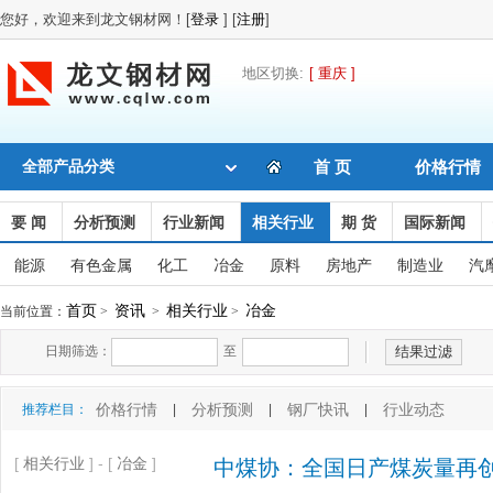
您好，欢迎来到龙文钢材网！[
登录
] [
注册
]
地区切换:
[ 重庆 ]
全部产品分类
首 页
价格行情
要 闻
分析预测
行业新闻
相关行业
期 货
国际新闻
能源
有色金属
化工
冶金
原料
房地产
制造业
汽
首页
资讯
相关行业
冶金
当前位置：
>
>
>
日期筛选：
至
价格行情
分析预测
钢厂快讯
行业动态
推荐栏目：
|
|
|
[
相关行业
] - [
冶金
]
中煤协：全国日产煤炭量再