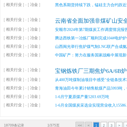
[
相关行业
] - [
冶金
]
黑色系期货持续下跌，锰硅主力合约跌近
[
相关行业
] - [
冶金
]
云南省全面加强非煤矿山安
[
相关行业
] - [
冶金
]
安顺市2024年第7期煤炭工作调度情况报
[
相关行业
] - [
冶金
]
腾达西铁第一冶炼厂顺利完成104#电炉
[
相关行业
] - [
冶金
]
山西闽光举行焦炉煤气制LNG联产合成
[
相关行业
] - [
冶金
]
中国矿产：努力在服务国家战略中展现新
[
相关行业
] - [
冶金
]
宝钢炼铁厂三期焦炉6A/6B
[
相关行业
] - [
冶金
]
从400万吨煤制油项目中感受“全链条技术
[
相关行业
] - [
冶金
]
青海油田今年累计销售航煤产品5993吨
[
相关行业
] - [
冶金
]
1-6月宁夏原煤产量5203.69万吨
[
相关行业
] - [
冶金
]
1-6月全国煤炭采选业实现营业收入15586
18709条记录
1/375页
<<
<
1
2
3
>