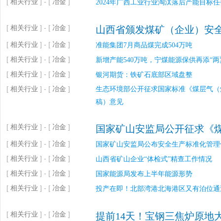
[
相关行业
] - [
冶金
]
2024年广西工业行业淘汰落后产能目标任
[
相关行业
] - [
冶金
]
山西省颁发煤矿（企业）安
[
相关行业
] - [
冶金
]
准能集团7月商品煤完成504万吨
[
相关行业
] - [
冶金
]
新增产能540万吨，宁煤能源保供再添“两
[
相关行业
] - [
冶金
]
银河期货：铁矿石底部区域盘整
[
相关行业
] - [
冶金
]
生态环境部公开征求国家标准《煤层气（
稿）意见
[
相关行业
] - [
冶金
]
国家矿山安监局公开征求《
[
相关行业
] - [
冶金
]
国家矿山安监局公布安全生产标准化管理
[
相关行业
] - [
冶金
]
山西省矿山企业“体检式”精查工作情况
[
相关行业
] - [
冶金
]
国家能源局发布上半年能源形势
[
相关行业
] - [
冶金
]
投产在即！北部湾港北海港区又有泊位通
[
相关行业
] - [
冶金
]
提前14天！宝钢三焦炉原地