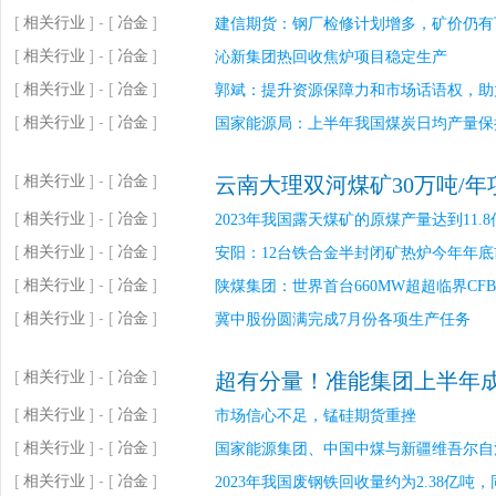
[
相关行业
] - [
冶金
]
建信期货：钢厂检修计划增多，矿价仍有
[
相关行业
] - [
冶金
]
沁新集团热回收焦炉项目稳定生产
[
相关行业
] - [
冶金
]
郭斌：提升资源保障力和市场话语权，助
[
相关行业
] - [
冶金
]
国家能源局：上半年我国煤炭日均产量保持
[
相关行业
] - [
冶金
]
云南大理双河煤矿30万吨/年
[
相关行业
] - [
冶金
]
2023年我国露天煤矿的原煤产量达到11.8
[
相关行业
] - [
冶金
]
安阳：12台铁合金半封闭矿热炉今年年
[
相关行业
] - [
冶金
]
陕煤集团：世界首台660MW超超临界C
[
相关行业
] - [
冶金
]
冀中股份圆满完成7月份各项生产任务
[
相关行业
] - [
冶金
]
超有分量！准能集团上半年
[
相关行业
] - [
冶金
]
市场信心不足，锰硅期货重挫
[
相关行业
] - [
冶金
]
国家能源集团、中国中煤与新疆维吾尔自
[
相关行业
] - [
冶金
]
2023年我国废钢铁回收量约为2.38亿吨，