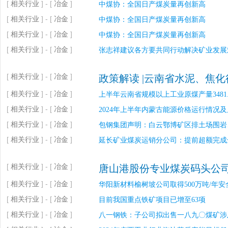
[
相关行业
] - [
冶金
]
中煤协：全国日产煤炭量再创新高
[
相关行业
] - [
冶金
]
中煤协：全国日产煤炭量再创新高
[
相关行业
] - [
冶金
]
中煤协：全国日产煤炭量再创新高
[
相关行业
] - [
冶金
]
张志祥建议各方要共同行动解决矿业发展
[
相关行业
] - [
冶金
]
政策解读 |云南省水泥、焦
[
相关行业
] - [
冶金
]
上半年云南省规模以上工业原煤产量3481.
[
相关行业
] - [
冶金
]
2024年上半年内蒙古能源价格运行情况
[
相关行业
] - [
冶金
]
包钢集团声明：白云鄂博矿区排土场围岩
[
相关行业
] - [
冶金
]
延长矿业煤炭运销分公司：提前超额完成
[
相关行业
] - [
冶金
]
唐山港股份专业煤炭码头公司
[
相关行业
] - [
冶金
]
华阳新材料榆树坡公司取得500万吨/年
[
相关行业
] - [
冶金
]
目前我国重点铁矿项目已增至63项
[
相关行业
] - [
冶金
]
八一钢铁：子公司拟出售一八九〇煤矿涉