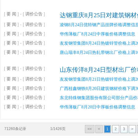
[
要 闻
] - [
调价公告
]
达钢重庆8月25日对建筑钢材价
[
要 闻
] - [
调价公告
]
凌钢8月24日优特钢产品挂牌价格调整信
[
要 闻
] - [
调价公告
]
华伟薄板厂8月24日中厚板价格调整信息
[
要 闻
] - [
调价公告
]
友发钢管集团8月24日热镀锌管价格上调20
[
要 闻
] - [
调价公告
]
唐山瑞丰8月24日热轧带钢出厂价格上调10-
[
要 闻
] - [
调价公告
]
山东传洋8月24日型材出厂价
[
要 闻
] - [
调价公告
]
友发钢管集团8月21日热镀锌管价格上调2
[
要 闻
] - [
调价公告
]
广西桂鑫钢铁8月20日建筑钢材价格下调3
[
要 闻
] - [
调价公告
]
东北特殊钢集团股份有限公司部分产品价
[
要 闻
] - [
调价公告
]
华伟薄板厂8月20日中厚板价格调整信息
71260条记录
1/1426页
<<
<
1
2
3
>