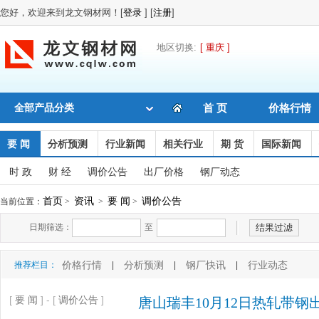
您好，欢迎来到龙文钢材网！[
登录
] [
注册
]
地区切换:
[ 重庆 ]
全部产品分类
首 页
价格行情
要 闻
分析预测
行业新闻
相关行业
期 货
国际新闻
时 政
财 经
调价公告
出厂价格
钢厂动态
首页
资讯
要 闻
调价公告
当前位置：
>
>
>
日期筛选：
至
价格行情
分析预测
钢厂快讯
行业动态
推荐栏目：
|
|
|
[
要 闻
] - [
调价公告
]
唐山瑞丰10月12日热轧带钢