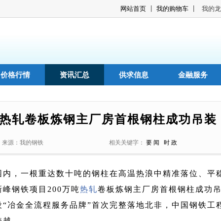
|
|
网站首页
我的购物车
我的龙
价格行情
资讯汇总
供求信息
金融服务
吨热轧卷板炼钢主厂房首根钢柱成功吊装
来源：我的钢铁
相关关键字：
要 闻
时 政
园内，一根重达数十吨的钢柱在高温热浪中精准落位、平
峰钢铁项目200万吨
热轧
卷板炼钢主厂房首根钢柱成功
“冶金全流程服务品牌”首次完整落地北非，中国钢铁工
跨越。