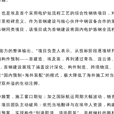
，也是埃及首个采用电炉短流程工艺的综合性钢铁项目，
有里程碑意义。作为首钢建设与核心伙伴中钢设备合作的
炼钢同类项目，该项目成为首钢建设将国内电炉炼钢全流
能力的整体输出。”项目负责人表示。从投标阶段逐项研
钢构件预制——首建造、埃及装，再到通过青岛、连云港
口，首钢建设展现了涵盖设计深化、构件制造、跨境物流
“国内预制+海外装配”的模式，极大降低了海外施工对
理双外溢的生动注脚。
沙频繁，施工窗口期短；加之国际航运周期大幅波动，物
，项目团队主动破局：依托当地翻译与在埃华人资源，构
预案，实现构件“到港即清、清毕即装”。首根钢柱的顺