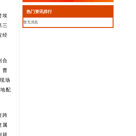
热门资讯排行
对埃
暂无消息
第三
程经
判合
、曹
、现场
当地配
资跨
建属
利就