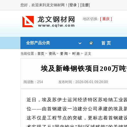
您好，欢迎来到龙文钢材网！[
登录
] [
注册
]
地区切换:
[ 重庆 ]
全部产品分类
首 页
当前位置：
首页
>
资讯
>
要 闻
>
时 政
> 正文
埃及新峰钢铁项目200万
阅读数：254
发布时间：2026-06-01 09:26:00
近日，埃及苏伊士运河经济特区苏哈纳工业
位——由首钢建设一冶建分公司承建的埃及新
这不仅是工程节点的突破，更标志着首钢建设
术实现了从“国内输出”到“区域赋能”的关键