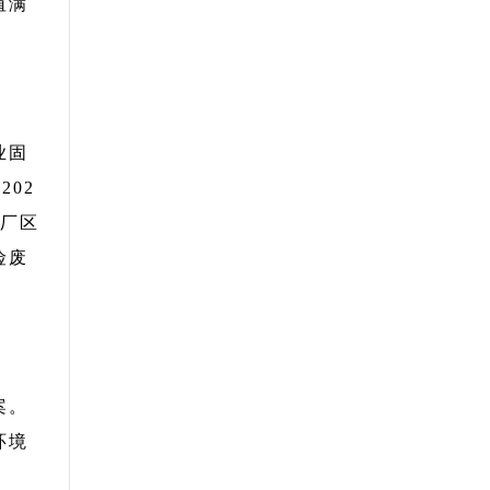
值满
业固
02
在厂区
险废
案。
环境