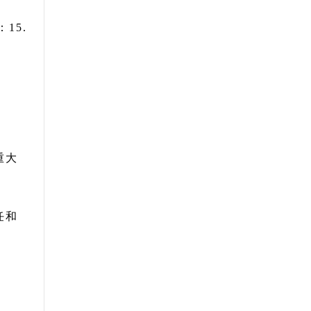
15.
重大
任和