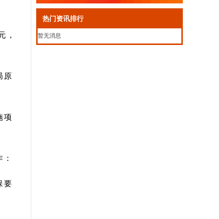
热门资讯排行
元，
暂无消息
局原
施项
作：
保要