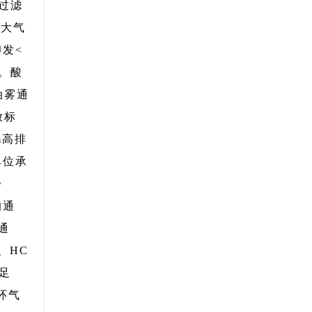
过滤
业大气
印发<
。酸
油雾通
放标
m高排
单位承
》
的通
通
、HC
满足
环气