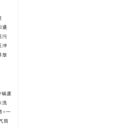
废
和通
活污
反冲
排放
锌锅废
水洗
塔+一
气筒