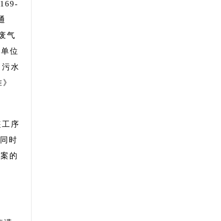
69-
通
废气
设单位
。污水
准》
装工序
，同时
方案的