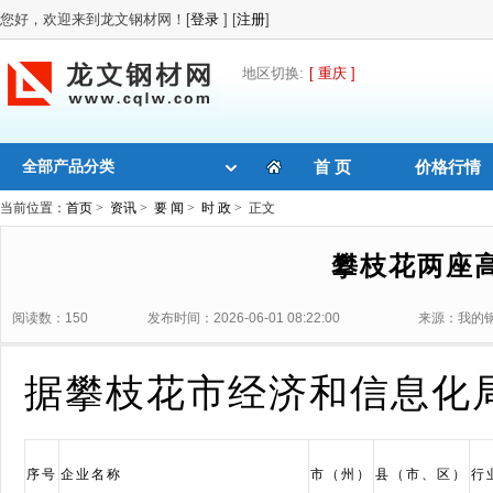
您好，欢迎来到龙文钢材网！[
登录
] [
注册
]
地区切换:
[ 重庆 ]
全部产品分类
首 页
价格行情
当前位置：
首页
>
资讯
>
要 闻
>
时 政
> 正文
攀枝花两座
阅读数：150
发布时间：2026-06-01 08:22:00
来源：我的
据攀枝花市经济和信息化
序号
企业名称
市（州）
县（市、区）
行