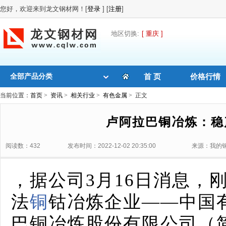
您好，欢迎来到龙文钢材网！[
登录
] [
注册
]
地区切换:
[ 重庆 ]
全部产品分类
首 页
价格行情
当前位置：
首页
>
资讯
>
相关行业
>
有色金属
> 正文
卢阿拉巴铜冶炼：稳
阅读数：432
发布时间：2022-12-02 20:35:00
来源：我的
，据公司3月16日消息，
法
铜
钴冶炼企业——中国
巴铜冶炼股份有限公司（