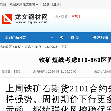
您好，欢迎来到龙文钢材网！[
登录
] [
注册
]
地区切换:
[ 重庆 ]
全部产品分类
首 页
价格行情
当前位置：
首页
>
资讯
>
期 货
>
机构分析
> 正文
铁矿短线考虑810-860
阅读数：1586
发布时间：2020-08-31 09:50:00
来源：我的
上周铁矿石期货2101合
持强势。周初期价下行更
示函，继续强化风控确保安全