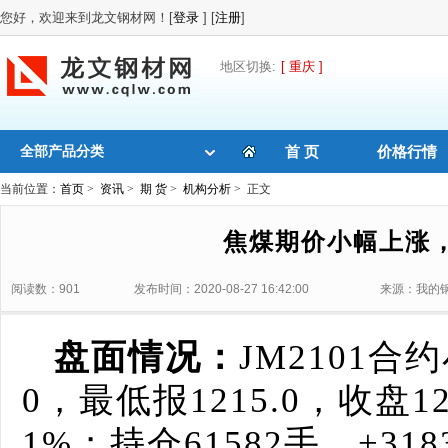
您好，欢迎来到龙文钢材网！[
登录
] [
注册
]
地区切换:
[ 重庆 ]
全部产品分类
首 页
价格行情
当前位置：
首页
>
资讯
>
期 货
>
机构分析
> 正文
焦煤期价小幅上涨
阅读数：901
发布时间：2020-08-27 16:42:00
来源：我的
盘面情况：
JM2101合
0，最低报1215.0，收盘1
1%；持仓61582手，+3183