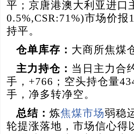
平；京唐港澳大利亚进口主焦煤(
0.5%,CSR:71%)市场
持平。
仓单库存：
大商所焦煤仓
主力持仓：
当日主力合约
手，+766；空头持仓量434
手，净多转净空。
总结：
炼
焦煤市场
弱稳
轮提涨落地，市场信心得